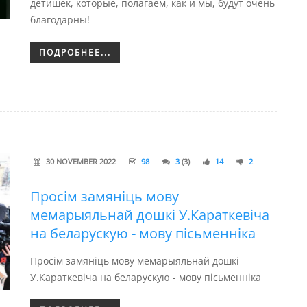
детишек, которые, полагаем, как и мы, будут очень
благодарны!
ПОДРОБНЕЕ...
30 NOVEMBER 2022
98
3
(3)
14
2
Просім замяніць мову
мемарыяльнай дошкі У.Караткевіча
на беларускую - мову пісьменніка
Просім замяніць мову мемарыяльнай дошкі
У.Караткевіча на беларускую - мову пісьменніка