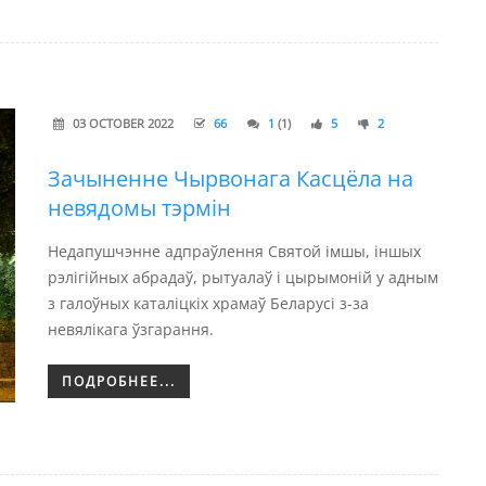
03 OCTOBER 2022
66
1
(1)
5
2
Зачыненне Чырвонага Касцёла на
невядомы тэрмін
Недапушчэнне адпраўлення Святой імшы, іншых
рэлігійных абрадаў, рытуалаў і цырымоній у адным
з галоўных каталіцкіх храмаў Беларусі з-за
невялікага ўзгарання.
ПОДРОБНЕЕ...