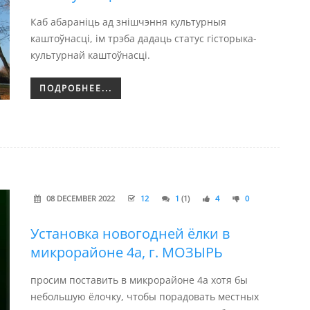
Каб абараніць ад знішчэння культурныя
каштоўнасці, ім трэба дадаць статус гісторыка-
культурнай каштоўнасці.
ПОДРОБНЕЕ...
08 DECEMBER 2022
12
1
(1)
4
0
Установка новогодней ёлки в
микрорайоне 4а, г. МОЗЫРЬ
просим поставить в микрорайоне 4а хотя бы
небольшую ёлочку, чтобы порадовать местных