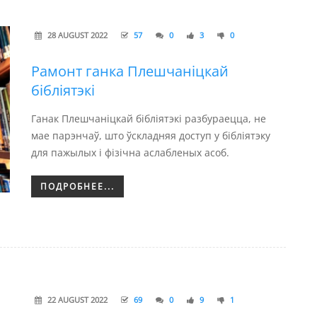
28 AUGUST 2022
57
0
3
0
Рамонт ганка Плешчаніцкай
бібліятэкі
Ганак Плешчаніцкай бібліятэкі разбураецца, не
мае парэнчаў, што ўскладняя доступ у бібліятэку
для пажылых і фізічна аслабленых асоб.
ПОДРОБНЕЕ...
22 AUGUST 2022
69
0
9
1