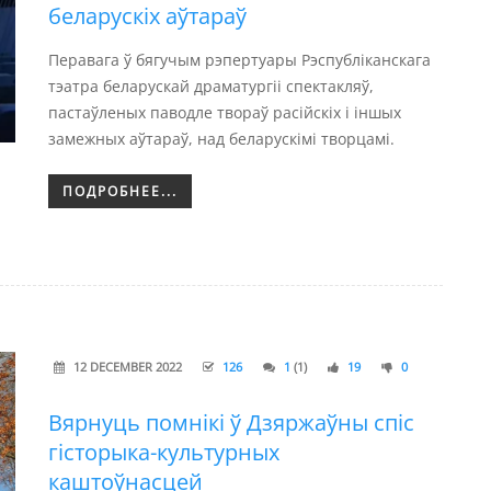
беларускіх аўтараў
Перавага ў бягучым рэпертуары Рэспубліканскага
тэатра беларускай драматургіі спектакляў,
пастаўленых паводле твораў расійскіх і іншых
замежных аўтараў, над беларускімі творцамі.
ПОДРОБНЕЕ...
12 DECEMBER 2022
126
1
(1)
19
0
Вярнуць помнікі ў Дзяржаўны спіс
гісторыка-культурных
каштоўнасцей