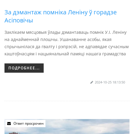
За дэмантаж помніка Леніну ў горадзе
Асіповічы
Заклікаем мясцовыя ўлады дэмантаваць помнік У.І. Леніну
на аднайменнай плошчы. Ушанаванне асобы, якая
спрычынілася да гвалту і рэпрэсій, не адпавядае сучасным
каштоўнасцям і нацыянальнай памяці нашага грамадства
ПОДРОБНЕЕ...
2024-10-25 18:13:50
Ответ просрочен