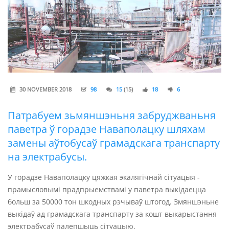
30 NOVEMBER 2018
98
15
(15)
18
6
Патрабуем зьмяншэньня забруджваньня
паветра ў горадзе Наваполацку шляхам
замены аўтобусаў грамадскага транспарту
на электрабусы.
У горадзе Наваполацку цяжкая экалягічнай сітуацыя -
прамысловымі прадпрыемствамі у паветра выкідаецца
больш за 50000 тон шкодных рэчываў штогод. Змяншэньне
выкідаў ад грамадскага транспарту за кошт выкарыстання
электрабусаў палепшыць сітуацыю.