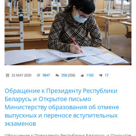
22 MAY 2020
9847
358
(358)
1165
17
Обращение к Президенту Республики
Беларусь и Открытое письмо
Министерству образования об отмене
выпускных и переносе вступительных
экзаменов
Обращение к Президенту Республики Беларусь и Открытое