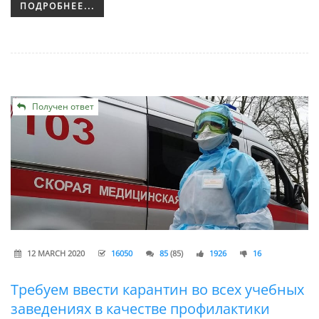
ПОДРОБНЕЕ...
Получен ответ
12 MARCH 2020
16050
85
(85)
1926
16
Требуем ввести карантин во всех учебных
заведениях в качестве профилактики