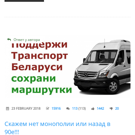
Ответ у автора
23 FEBRUARY 2018
15916
113
(113)
1442
20
Cкажем нет монополии или назад в
90е!!!