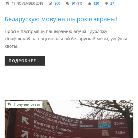
17 NOVEMBER 2018
900
91
(91)
120
27
Беларускую мову на шырокія экраны!
Просім паспрыяць пашырэнню агучкі і дубляжу
кінафільмаў на нацыянальнай беларускай мовы, увёўшы
квоты.
ПОДРОБНЕЕ...
Получен ответ