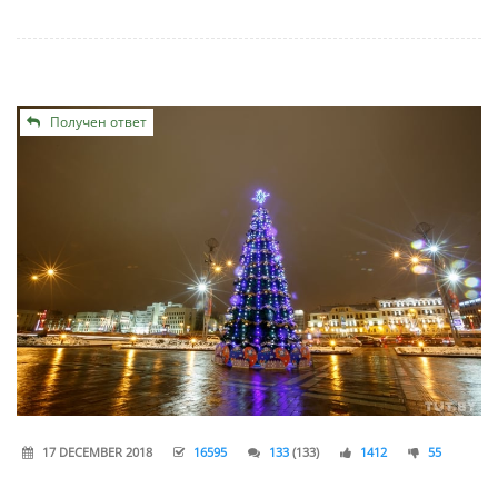
Получен ответ
17 DECEMBER 2018
16595
133
(133)
1412
55