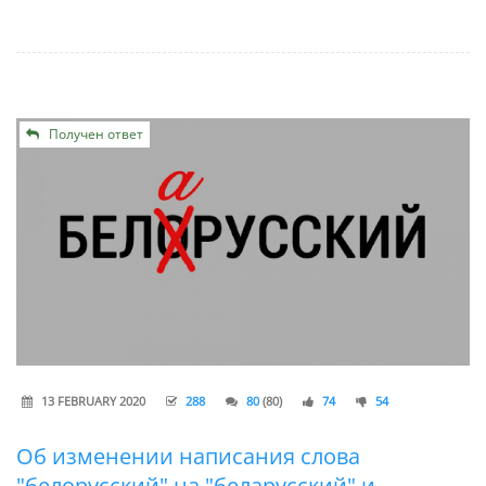
Получен ответ
13 FEBRUARY 2020
288
80
(80)
74
54
Об изменении написания слова
"белорусский" на "беларусский" и