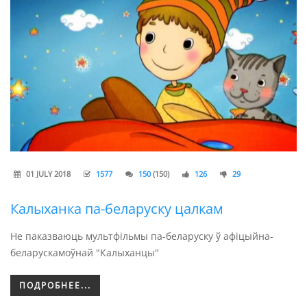
01 JULY 2018
1577
150
(150)
126
29
Калыханка па-беларуску цалкам
Не паказваюць мультфільмы па-беларуску ў афіцыйна-
беларускамоўнай "Калыханцы"
ПОДРОБНЕЕ...