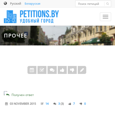
Русский
Беларуская
Toggl
navig
ПРОЧЕЕ
Получен ответ
03 NOVEMBER 2015
14
3
(3)
7
0