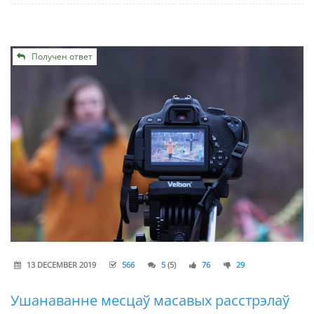
Получен ответ
13 DECEMBER 2019
566
5
(5)
76
29
Ушанаванне месцаў масавых расстрэлаў