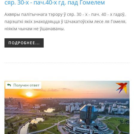
сяр. 30-х - пач.40-х гд. пад Гомелем
Ахвяры палітычнага тэрору ў сяр. 30 - х - пач. 40 - х гадоў,
парэшткі якіх знаходзяцца ў Шчакатоўскім лесе ля Гомеля,
ніякім чынам не ўшанаваны.
ПОДРОБНЕЕ...
Получен ответ