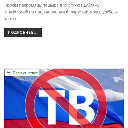
Просім паспрыяць пашырэнню агучкі і дубляжу
кінафільмаў на нацыянальнай беларускай мовы, увёўшы
квоты.
ПОДРОБНЕЕ...
Получен ответ