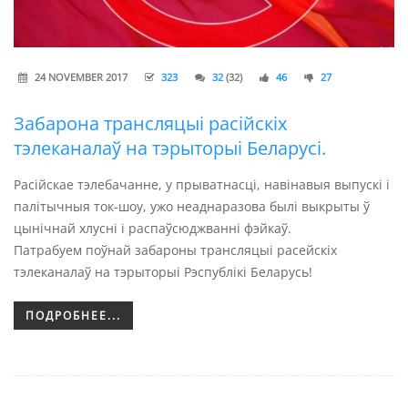
24 NOVEMBER 2017
323
32
(32)
46
27
Забарона трансляцыі расійскіх
тэлеканалаў на тэрыторыі Беларусі.
Расійскае тэлебачанне, у прыватнасці, навінавыя выпускі і
палітычныя ток-шоу, ужо неаднаразова былі выкрыты ў
цынічнай хлусні і распаўсюджванні фэйкаў.
Патрабуем поўнай забароны трансляцыі расейскіх
тэлеканалаў на тэрыторыі Рэспублікі Беларусь!
ПОДРОБНЕЕ...