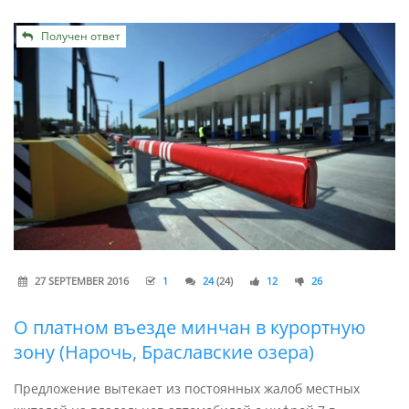
Получен ответ
27 SEPTEMBER 2016
1
24
(24)
12
26
О платном въезде минчан в курортную
зону (Нарочь, Браславские озера)
Предложение вытекает из постоянных жалоб местных