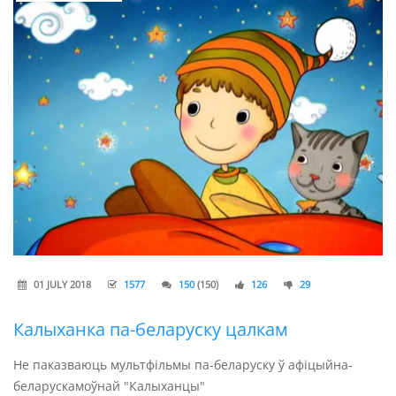
01 JULY 2018
1577
150
(150)
126
29
Калыханка па-беларуску цалкам
Не паказваюць мультфільмы па-беларуску ў афіцыйна-
беларускамоўнай "Калыханцы"