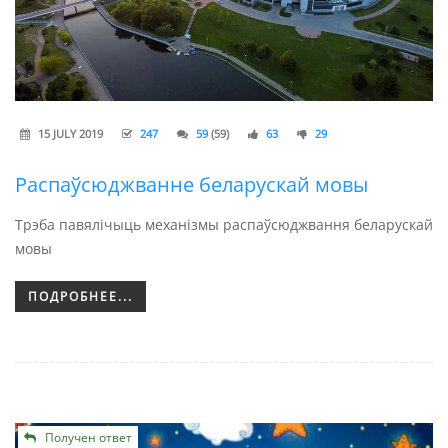
15 JULY 2019
247
59
(59)
63
29
Распаўсюджванне беларускай мовы
Трэба павялічыць механізмы распаўсюджвання беларускай
мовы
ПОДРОБНЕЕ...
Получен ответ