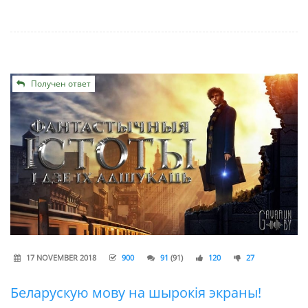
Получен ответ
17 NOVEMBER 2018
900
91
(91)
120
27
Беларускую мову на шырокія экраны!