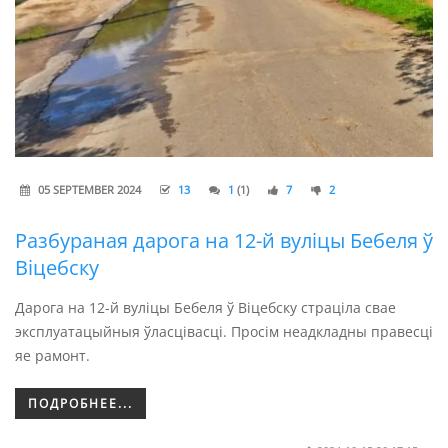
05 SEPTEMBER 2024
13
1
(1)
7
2
Разбураная дарога на 12-й вуліцы Бебеля ў
Віцебску
Дарога на 12-й вуліцы Бебеля ў Віцебску страціла свае
эксплуатацыйныя ўласцівасці. Просім неадкладны правесці
яе рамонт.
ПОДРОБНЕЕ...