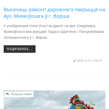
Выканаць рамонт дарожнага пакрыцця на
вул. Маякоўскага ў г. Ворша
У разбураным стане ўчастак дарогі на вул. Уладзіміра
Маякоўскага між вуліцамі Тараса Шаўчэнкі і Панцелеймана
Лепяшынскага ў г. Ворша
ПОДРОБНЕЕ...
2025-12-02 17:59:10
Получен ответ