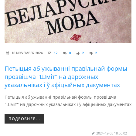
10 NOVEMBER 2024
12
0
2
2
Петыцыя аб ужыванні правільнай формы
прозвішча "Шміт" на дарожных
указальніках і ў афіцыйных дакументах
Петыцыя аб ужыванні правільнай формы прозвішча
"Шміт" на дарожных указальніках і ў афіцыйных дакументах
ПОДРОБНЕЕ...
2024-12-05 18:55:02