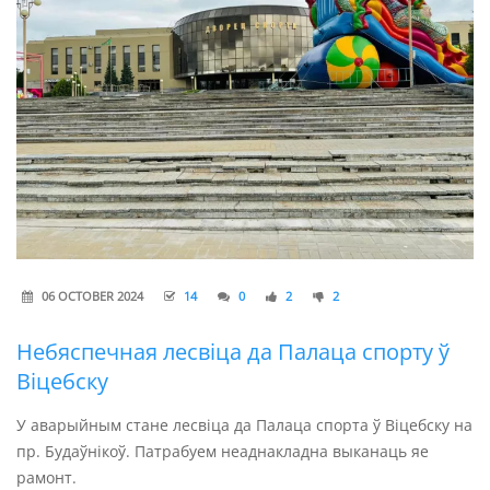
06 OCTOBER 2024
14
0
2
2
Небяспечная лесвіца да Палаца спорту ў
Віцебску
У аварыйным стане лесвіца да Палаца спорта ў Віцебску на
пр. Будаўнікоў. Патрабуем неаднакладна выканаць яе
рамонт.