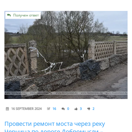
Получен ответ
16 SEPTEMBER 2024
16
0
3
2
Провести ремонт моста через реку
Черница по дороге Добромысли –