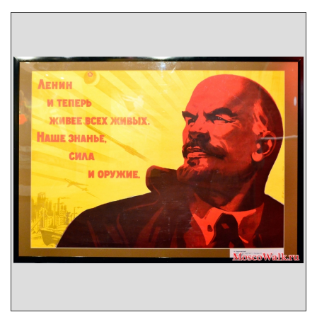
недоброжелателей уравнивают Ленина и Гитлера,
а это недопустимо. Вероятно, сносом и
демонтажем памятников Ленина они открыто
выступают против коммунизма, против целого
политического направления официально
правомерного в Республике Беларусь. Также
призывы к демонтажу в теории могут быть
профинансированы третьими лицами из-за
рубежа с целью ухудшить взаимоотношения с
Российской Федерацией (наглядные примеры
Польша, страны Балтики и конечно же Украина,
где памятники сносят один за одним, на зло
восточному соседу). Поэтому, дабы сохранить
стабильность в первую очередь в политическом
плане, а также духовном, нравственном и
архитектурном плане, просим вас принять меры
по защите, пропаганде и сохранности культурных
и исторических ценностей 20 века, возведённых в
советские времена