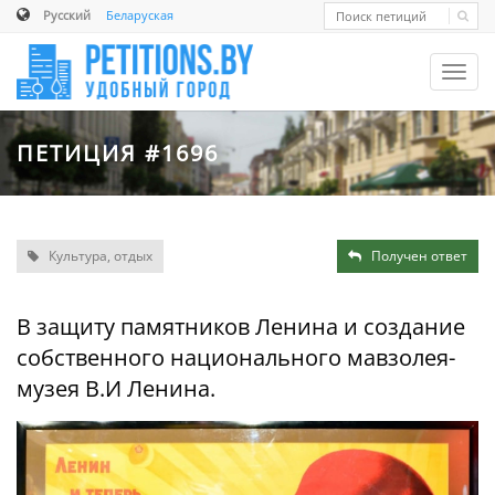
Русский
Беларуская
Toggl
navig
ПЕТИЦИЯ #1696
Культура, отдых
Получен ответ
В защиту памятников Ленина и создание
собственного национального мавзолея-
музея В.И Ленина.