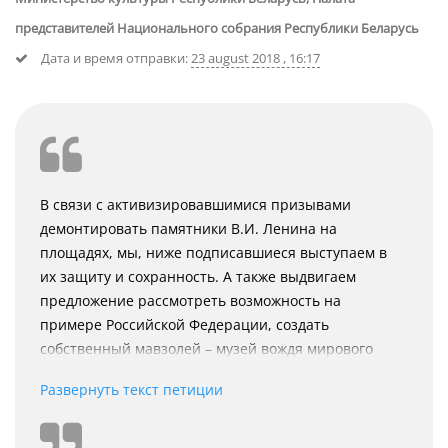
представителей Национального собрания Республики Беларусь
Дата и время отправки:
23 august 2018 , 16:17
В связи с активизировавшимися призывами
демонтировать памятники В.И. Ленина на
площадях, мы, ниже подписавшиеся выступаем в
их защиту и сохранность. А также выдвигаем
предложение рассмотреть возможность на
примере Российской Федерации, создать
собственный мавзолей – музей вождя мирового
пролетариата, за счёт средств неравнодушных к
Развернуть текст петиции
советской истории людей, коммунистов и всех
желающих. Не секрет, что Ленин оказал немалое
влияние на нашу историю в составе союзной