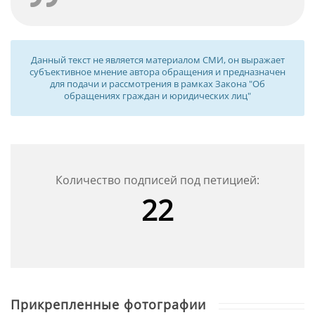
республики, в частности Владимир Ильич был
руководителем, исповедовавшим идеи
самоопределения народов, а также он был
Данный текст не является материалом СМИ, он выражает
причастен к созданию ССРБ, есть и другие
субъективное мнение автора обращения и предназначен
исторические связи с фактами о Ленине и
для подачи и рассмотрения в рамках Закона "Об
обращениях граждан и юридических лиц"
Белоруссии, именно их нужно сохранить и донести
для незнающих людей в первозданном и
наглядном виде. Мини музей или небольшой
мавзолей рядом с памятником для просвещения
молодого поколения в данном случае –неплохая
Количество подписей под петицией:
альтернатива призывам и жёстким требованиям
22
по сносу исторической и архитектурной ценности.
Нужно чтобы люди знали правдивую и
полноценную коммунистическую историю,
связанную с В.И Лениным, а не перекручивали
исторические факты или придумывали небылицы
себе на потеху для дискредитации культовой
исторической личности. Многие из
Прикрепленные фотографии