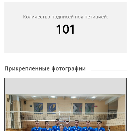
сожалению, у данной команды такого шанса не
оказалось, в связи с финансовыми трудностями.
Количество подписей под петицией:
Игры, проходившие в зале ПГУ, вызывали
101
большой интерес у населения, что придавало
игрокам ещё больший импульс к работе. В
нынешнем году команда не имеет финансовых
возможностей для участия в Чемпионате
Республики Беларусь, поскольку нужны не малые
затраты на начальный взнос и выезды, которые
включают в себя проживание и питание. Конечно,
Прикрепленные фотографии
для развития и популяризации волейбола в наших
городах соревнований на городском уровне
недостаточно, поэтому важную роль играет
участие и именно в чемпионате республики,
которое без помощи местных властей невозможно.
На данный момент команда продолжает усердно
тренироваться, улучшать навыки игры и
повышать командный дух.