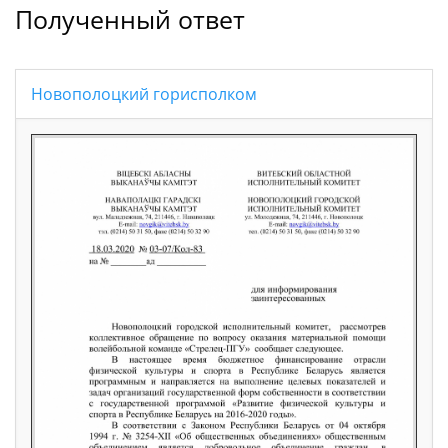
Заранее спасибо!
Полученный ответ
Новополоцкий горисполком