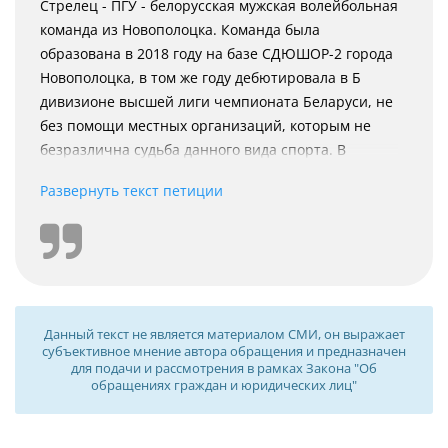
Стрелец - ПГУ - белорусская мужская волейбольная
команда из Новополоцка. Команда была
образована в 2018 году на базе СДЮШОР-2 города
Новополоцка, в том же году дебютировала в Б
дивизионе высшей лиги чемпионата Беларуси, не
без помощи местных организаций, которым не
безразлична судьба данного вида спорта. В
составе команды присутствовали также более
Развернуть текст петиции
опытные игроки.
По завершению чемпионата достичь высоких мест
не удалось, поскольку команда была совсем
"свежая", но все члены команды получили
колоссальный опыт, посмотрев как играют более
Данный текст не является материалом СМИ, он выражает
опытные команды на ином уровне и получили
субъективное мнение автора обращения и предназначен
заряд мотивации, чтобы в следующем сезоне
для подачи и рассмотрения в рамках Закона "Об
обращениях граждан и юридических лиц"
показать всё, на что действительно способны.
Команды, прообразом которых стал Стрелец-ПГУ,
завоёвывали свои титулы далеко не один год, к