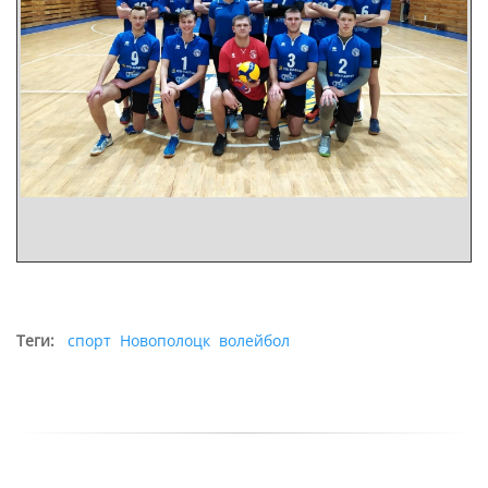
Поэтому, руководствуясь ст.41 Закона "О местном
управлении и самоуправлении в Республике
Беларусь", согласно которой исполкомы в
пределах своей компетенции в порядке,
установленном законодательством, осуществляют
контроль в области физической культуры и
спорта, а также проводят физкультурно-
оздоровительную и спортивно-массовую работу с
гражданами, просим Новополоцкий горисполком,
должностным лицам которого, надеемся, не
безразлична судьба данного вида спорта,
поддержать команду Стрелец - ПГУ, чтобы дети,
которые также занимаются волейболом, имели
Теги:
спорт
Новополоцк
волейбол
какой-то шанс на спортивное будущее, ведь
каждый ребёнок заслуживает шанс заниматься
тем, что ему нравится и от чего он получает
незабываемые эмоции и ощущения. Мы можем
вместе сделать жизнь в наших городах ярче.