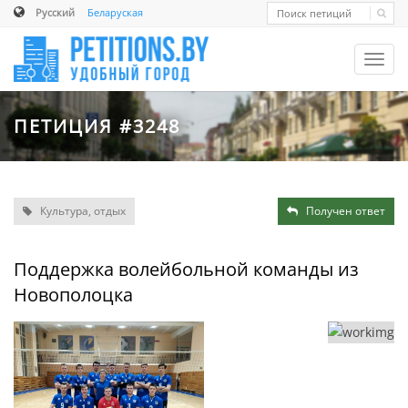
Русский
Беларуская
Toggl
navig
ПЕТИЦИЯ #3248
Культура, отдых
Получен ответ
Поддержка волейбольной команды из
Новополоцка