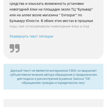
средства и изыскать возможность установки
новогодней ёлки на площадке около ТЦ "Бульвар"
или на аллее возле магазина " Evrospar" по
Бульвару Юности. В обоих этих местах в прошлые
годы уже устанавливали новогодние ёлки и под
тротуарной плиткой имеются крепежи для ёлки. А
Развернуть текст петиции
также электрооборудование для подключения
иллюминации. Установка наряженной лесной
красавицы с разноцветной иллюминацией
является в данном месте необходимой, так как
ближайшая новогодняя ёлка находятся на ДК
"МНПЗ" а это уже другой микрорайон и давольно
Данный текст не является материалом СМИ, он выражает
далеко. В новогоднюю ночь с маленькими детьми
субъективное мнение автора обращения и предназначен
очень неудобно идти к ней, особенно жителям
для подачи и рассмотрения в рамках Закона "Об
обращениях граждан и юридических лиц"
новостроек и посёлка Наровчизна.
Микрорайон 4а - молодой, здесь проживает очень
много детей, но находится он в некотором
отдалении от общегородской атмосферы
праздника, по сравнению с центром Мозыря.