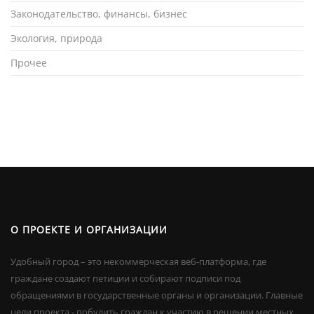
Законодательство, финансы, бизнес
Экология, природа
Прочее
О ПРОЕКТЕ И ОРГАНИЗАЦИИ
Удобный город – это некоммерческая веб-платформа, где
граждане создают петиции и собирают подписи под
обращениями в государственные органы и организации. Главные
цели проекта - побудить граждан к участию в решении местных