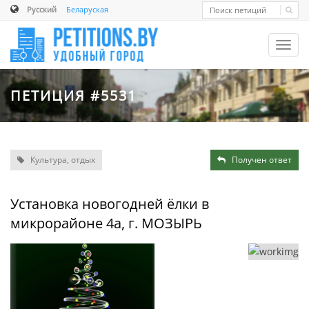
Русский
Беларуская
Toggl
navig
ПЕТИЦИЯ #5531
Культура, отдых
Получен ответ
Установка новогодней ёлки в
микрорайоне 4а, г. МОЗЫРЬ