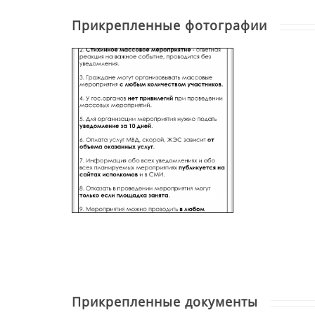
Государственные органы, иные орган
Прикрепленные фотографии
являющиеся субъектами нормотворч
нормативного правового акта или м
(издании), изменении, официальном
возобновлении, продлении и прекр
акта (его структурных элементов) г
лицам), имеющим соответствующие 
законодательством.
Согласно ст. 41 Закона Право закон
случаев, предусмотренных частью в
Президенту Республики Беларусь, д
Национального собрания Республики
Национального собрания Республики
Беларусь, а также гражданам Респу
избирательным правом, в количестве
Депутаты Палаты представителей На
Беларусь реализуют право законода
Реализация права законодательной 
Прикрепленные документы
сложности процедур нормотворческо