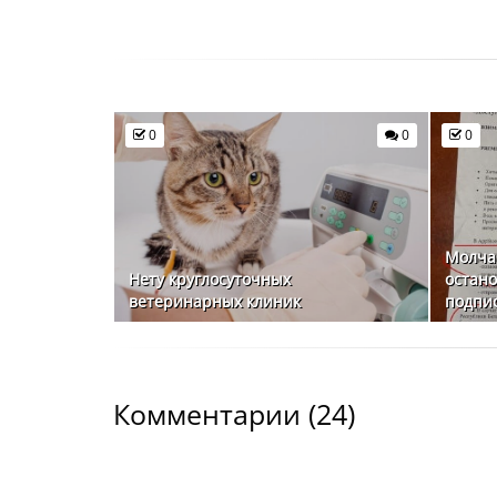
0
0
0
Молчан
Нету круглосуточных
остан
ветеринарных клиник
подпис
Комментарии (
24
)