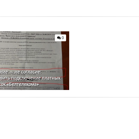
0
ие — не согласие:
овить подключение платных
ок «Белтелекома»