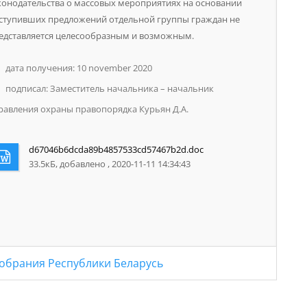
конодательства о массовых мероприятиях на основании
ступивших предложений отдельной группы граждан не
едставляется целесообразным и возможным.
дата получения: 10 november 2020
подписал: Заместитель начальника – начальник
равления охраны правопорядка Курьян Д.А.
d67046b6dcda89b4857533cd57467b2d.doc
33.5кБ, добавлено , 2020-11-11 14:34:43
обрания Республики Беларусь